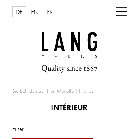

DE
EN
FR
Sie befinden sich hier:
Modelle
|
Intérieur
INTÉRIEUR
Filter