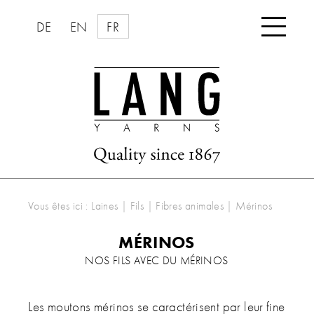

DE
EN
FR
Vous êtes ici :
Laines | Fils
|
Fibres animales
|
Mérinos
MÉRINOS
NOS FILS AVEC DU MÉRINOS
Les moutons mérinos se caractérisent par leur fine