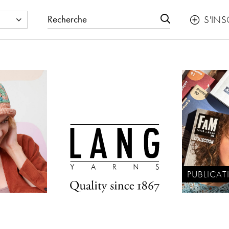
S'INS

PUBLICAT