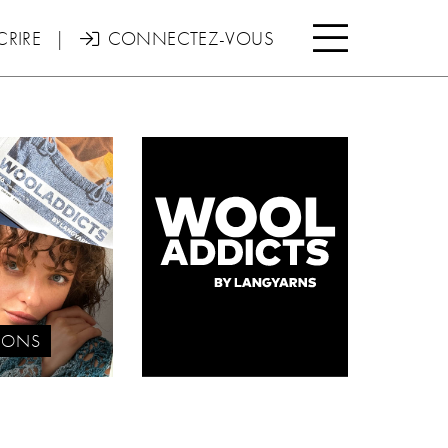

CRIRE
|
CONNECTEZ-VOUS

IONS