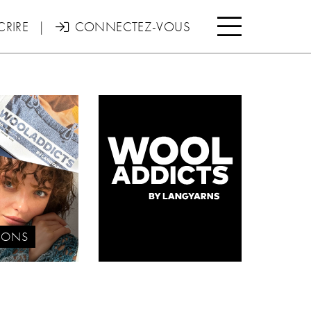

CRIRE
|
CONNECTEZ-VOUS

IONS