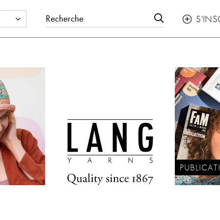
S'INS

PUBLICAT