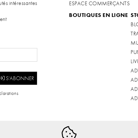
tés intéressantes
ESPACE COMMERÇANTS
BOUTIQUES EN LIGNE
ST
ent
BL
TR
MU
PU
LIV
AD
AD
AD
larations
AD