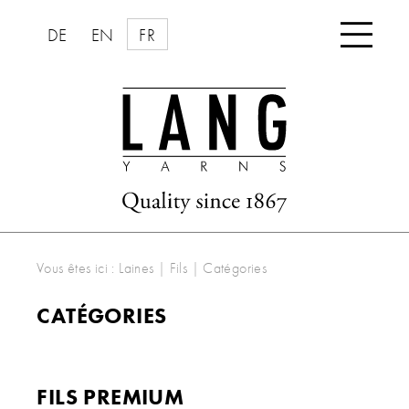

DE
EN
FR
Vous êtes ici :
Laines | Fils
|
Catégories
CATÉGORIES
FILS PREMIUM