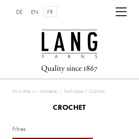

DE
EN
FR
Vous êtes ici :
Modèles
|
Technique
|
Crochet
CROCHET
Filtres