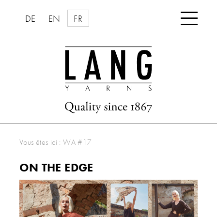

DE
EN
FR
Vous êtes ici :
WA #17
ON THE EDGE