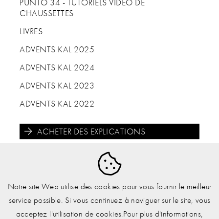
PUNTO 34 - TUTORIELS VIDÉO DE
CHAUSSETTES
LIVRES
ADVENTS KAL 2025
ADVENTS KAL 2024
ADVENTS KAL 2023
ADVENTS KAL 2022
ACHETER DES EXPLICATIONS





Notre site Web utilise des cookies pour vous fournir le meilleur
service possible. Si vous continuez à naviguer sur le site, vous
acceptez l'utilisation de cookies.Pour plus d'informations,
Mentions légales
.
Éléments techniques
.
Accord