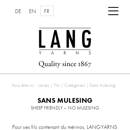

DE
EN
FR
Vous êtes ici :
Laines | Fils
|
Catégories
|
Sans mulesing
SANS MULESING
SHEEP FRIENDLY – NO MULESING
Pour ses fils contenant du mérinos, LANGYARNS