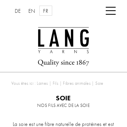

DE
EN
FR
Vous êtes ici :
Laines | Fils
|
Fibres animales
|
Soie
SOIE
NOS FILS AVEC DE LA SOIE
La soie est une fibre naturelle de protéines et est