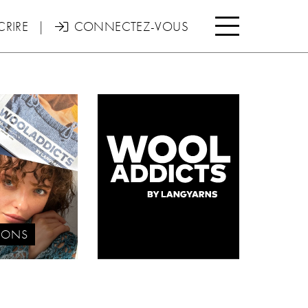

CRIRE
|
CONNECTEZ-VOUS

IONS