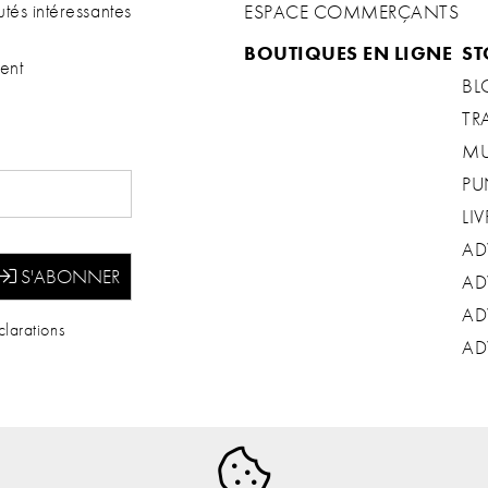
tés intéressantes
ESPACE COMMERÇANTS
BOUTIQUES EN LIGNE
ST
ent
BL
TR
MU
PU
LIV
AD
AD
AD
larations
AD