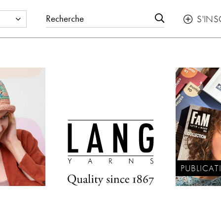
S'INS

PUBLICAT