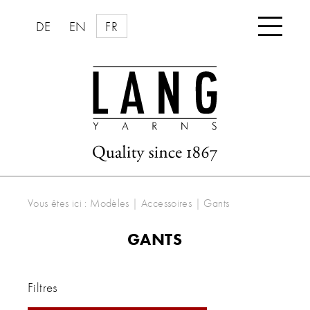

DE
EN
FR
Vous êtes ici :
Modèles
|
Accessoires
|
Gants
GANTS
Filtres