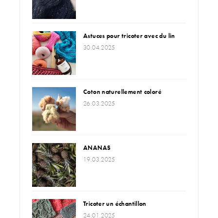
feront battre le cœur de tout amateur ou amatrice de
travaux manuels – disponibles dans
les boutiques
spécialisées
!
Astuces pour tricoter avec du lin
30.04.2025
Aiguilles addiChristmas : lisses et mates
à la fois
Coton naturellement coloré
26.03.2025
Haut en
NORMA
ANANAS
19.03.2025
Tricoter un échantillon
L'aiguille circulaire addi édition de Noël est l'outil de
tricot parfait pour de belles heures de tricot méditatives.
24.01.2025