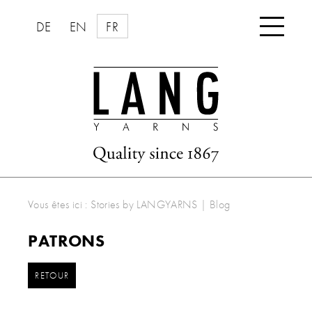

DE
EN
FR
Vous êtes ici :
Stories by LANGYARNS
|
Blog
PATRONS
RETOUR