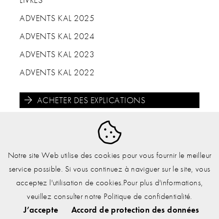
ADVENTS KAL 2025
Le crochet Purpleheart n'est pas seulement fonctionnel,
ADVENTS KAL 2024
il attire aussi le regard. Fabriqué en bois d'amarante
ADVENTS KAL 2023
massif, il séduit avec sa couleur naturelle étonnante et
sa fascinante veinure – chaque exemplaire est unique.
ADVENTS KAL 2022
La structure tournée en spirale de son manche permet
un maniement agréable et le crochet coloré avec sa
pointe rend plaisant le travail de précision. Parfait pour
ACHETER DES EXPLICATIONS
les projets des fêtes au crochet !





Notre site Web utilise des cookies pour vous fournir le meilleur
service possible. Si vous continuez à naviguer sur le site, vous
acceptez l'utilisation de cookies.Pour plus d'informations,
Mentions légales
.
Éléments techniques
.
Accord
veuillez consulter notre Politique de confidentialité.
de protection des données
.
Conditions
générales de vente
J’accepte
Accord de protection des données