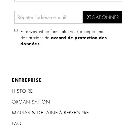
Une lessive spécial laine de qualité comme tenemoll est
le complément parfait pour tous les amateurs et
amatrices de travaux d'aiguilles qui ont déjà tout. Il
permet d'apporter aux ouvrages tricot ou crochet
réalisés avec amour l'entretien et le soin qu'ils méritent
En envoyant ce formulaire vous acceptez nos
– pour qu'ils rayonnent encore après les fêtes.
déclarations de
accord de protection des
données.
addi2You Ring : le colourwork facile
ENTREPRISE
Pochettes et sac
HISTOIRE
ORGANISATION
MAGASIN DE LAINE À REPRENDRE
FAQ