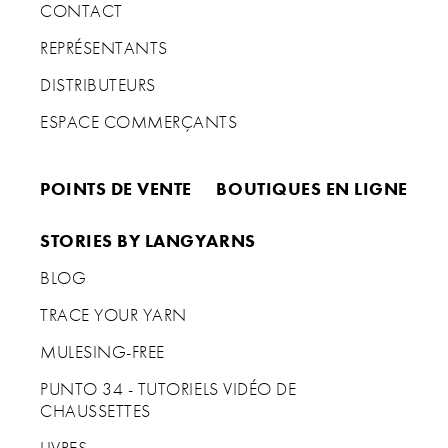
CONTACT
Que pensez-vous d'un accessoire pour les travaux
d'aiguilles qui serait aussi un bijou ? C'est possible avec
REPRÉSENTANTS
cet anneau pour les doigts et anneau de tricot en argent
DISTRIBUTEURS
sterling 925 de chez addi ! Il allie un adorable design
et une utilisation pratique comme guide-fil. Que ce soit
ESPACE COMMERÇANTS
pour les projets en colorwork complexes ou le tricot
plus simple avec un seul fil, l'anneau vous fait atteindre
un nouveau niveau de confort et d'esthétique. Un must-
have pour votre meilleure tricopine !
POINTS DE VENTE
BOUTIQUES EN LIGNE
STORIES BY LANGYARNS
Crochet Purpleheart : du luxe en bois
BLOG
d'amarante
TRACE YOUR YARN
MULESING-FREE
PUNTO 34 - TUTORIELS VIDÉO DE
CHAUSSETTES
LIVRES