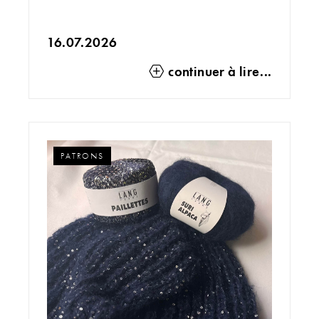
16.07.2026
Qui ne connaît pas les petits restes du dernier projet
continuer à lire...
tricot qui traînent sur l'étagère et attendent d'être
tricotés ?. Pour une idée de ce que l'on peut faire avec,
voici le Bag Charm d'
Initiative Handarbeit
!
PATRONS
BAG CHARM AU TRICOT
Pour notre version, nous avons tricoté un seul fil de
SURI ALPACA
.