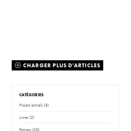
Le
DECEMBER BOW
de PetiteKnit dégage une pure
joie de Noël. Que ce soit en accessoire pour cheveux
ou en élégante déco pour la maison, ce magnifique
nœud attirera tous les regards. Nous l'avons tricoté
avec des aiguilles de 3½ mm en
BABY ALPACA
et
LACE LAMÉ
pour un fini vraiment élégant.
CHARGER PLUS D'ARTICLES
SIRI NECK : de jolis détails pour vos
proches
CATÉGORIES
Projets actuels
(8)
Livres
(2)
Patrons
(30)