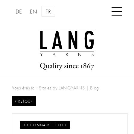

DE
EN
FR
Vous êtes ici :
Stories by LANGYARNS
|
Blog
 RETOUR
DICTIONNAIRE TEXTILE