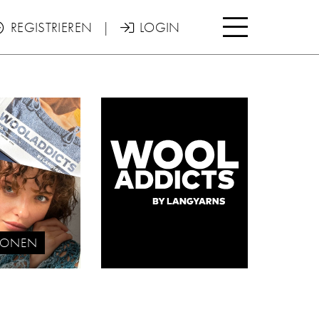

REGISTRIEREN
|
LOGIN


TIONEN