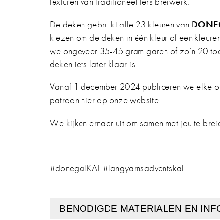
texturen van traditioneel Iers breiwerk.
De deken gebruikt alle 23 kleuren van
DONE
kiezen om de deken in één kleur of een kleure
we ongeveer 35-45 gram garen of zo’n 20 toere
deken iets later klaar is.
Vanaf 1 december 2024 publiceren we elke oc
patroon hier op onze website.
We kijken ernaar uit om samen met jou te brei
#donegalKAL #langyarnsadventskal
BENODIGDE MATERIALEN EN INF