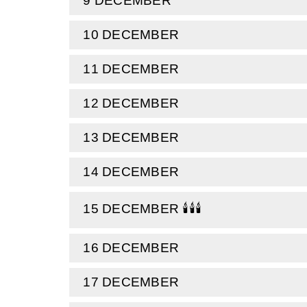
9 DECEMBER
Voor een deken is het niet essentieel om de
10 DECEMBER
invloed kunnen hebben op de hoeveelheid gar
11 DECEMBER
12 DECEMBER
13 DECEMBER
14 DECEMBER
15 DECEMBER 🕯️🕯️🕯️
16 DECEMBER
17 DECEMBER