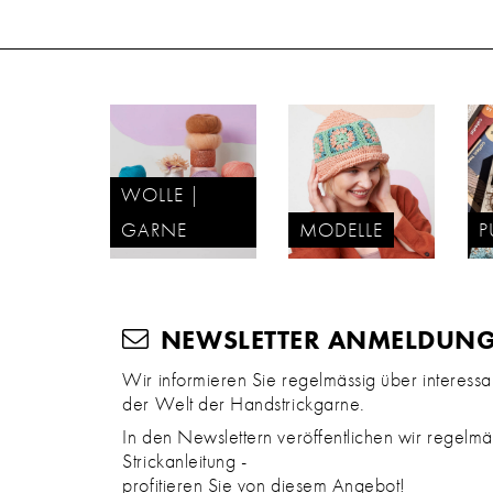
WOLLE |
GARNE
MODELLE
P
NEWSLETTER ANMELDUN
Wir informieren Sie regelmässig über interess
der Welt der Handstrickgarne.
In den Newslettern veröffentlichen wir regelmäs
Strickanleitung -
profitieren Sie von diesem Angebot!