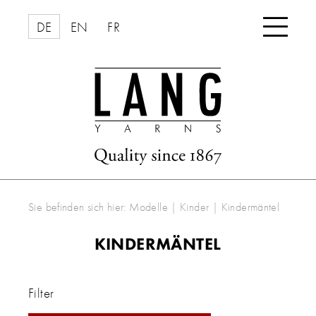

DE
EN
FR
Sie befinden sich hier:
Modelle
|
Kinder
|
Kindermäntel
KINDERMÄNTEL
Filter