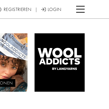

REGISTRIEREN
|
LOGIN


TIONEN