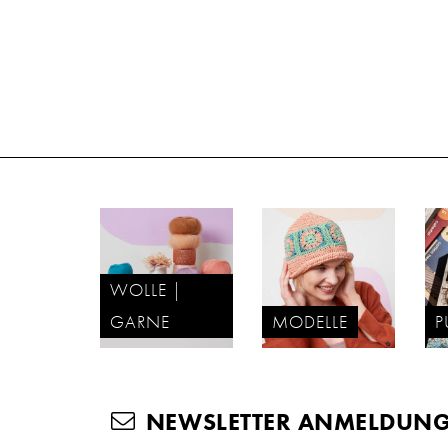
WOLLE |
GARNE
MODELLE
P
NEWSLETTER ANMELDUN