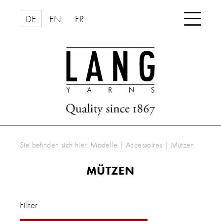

DE
EN
FR
Sie befinden sich hier:
Modelle
|
Accessoires
|
Mützen
MÜTZEN
Filter