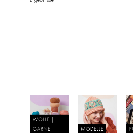
WOLLE |
GARNE
MODELLE
P