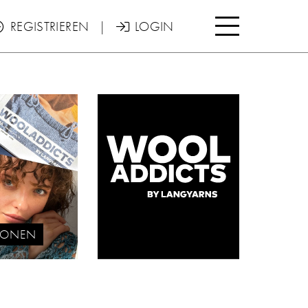

REGISTRIEREN
|
LOGIN


TIONEN