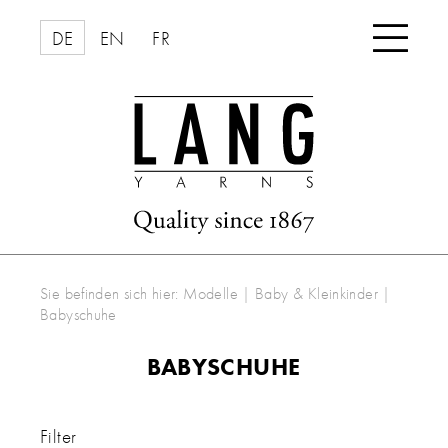

DE
EN
FR
Sie befinden sich hier:
Modelle
|
Baby & Kleinkinder
|
Babyschuhe
BABYSCHUHE
Filter