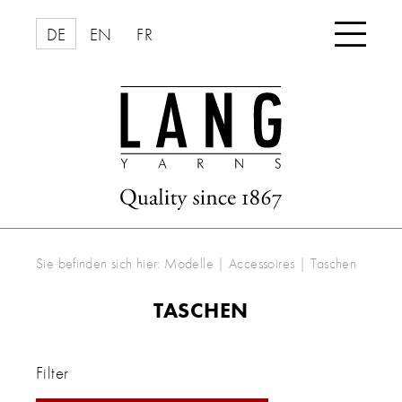

DE
EN
FR
Sie befinden sich hier:
Modelle
|
Accessoires
|
Taschen
TASCHEN
Filter