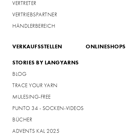
Christine Vötter
VERTRETER
Im Gries 23
VERTRIEBSPARTNER
A-6370 Kitzbühel
HÄNDLERBEREICH
Tel.: +43 664 1317358 od. +43 5356 72646
Mail:
kbhandarbeiten@gmail.com
VERKAUFSSTELLEN
ONLINESHOPS
STORIES BY LANGYARNS
BLOG
TRACE YOUR YARN
MULESING-FREE
PUNTO 34 - SOCKEN-VIDEOS
BÜCHER
ADVENTS KAL 2025