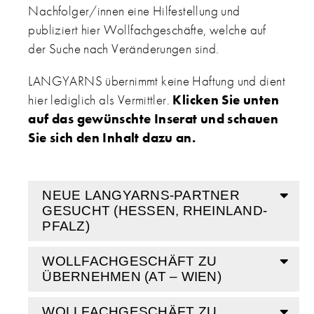
Nachfolger/innen eine Hilfestellung und
publiziert hier Wollfachgeschäfte, welche auf
der Suche nach Veränderungen sind.
LANGYARNS übernimmt keine Haftung und dient
hier lediglich als Vermittler.
Klicken Sie unten
auf das gewünschte Inserat und schauen
Sie sich den Inhalt dazu an.
NEUE LANGYARNS-PARTNER
GESUCHT (HESSEN, RHEINLAND-
PFALZ)
WOLLFACHGESCHÄFT ZU
Neue LANGYARNS-Partner gesucht
ÜBERNEHMEN (AT – WIEN)
(Hessen, Rheinland-Pfalz)
WOLLFACHGESCHÄFT ZU