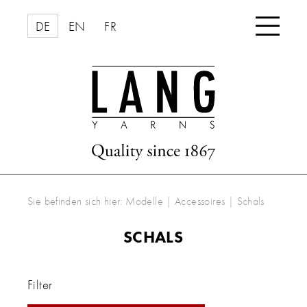

DE
EN
FR
Sie befinden sich hier:
Modelle
|
Accessoires
|
Schals
SCHALS
Filter