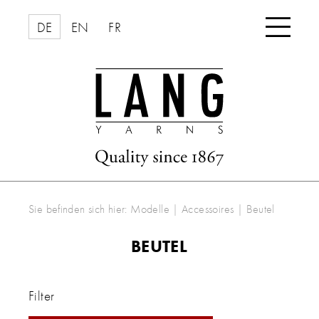

DE
EN
FR
Sie befinden sich hier:
Modelle
|
Accessoires
|
Beutel
BEUTEL
Filter