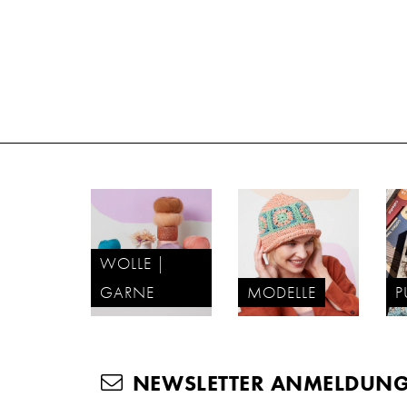
WOLLE |
GARNE
MODELLE
P
NEWSLETTER ANMELDUN