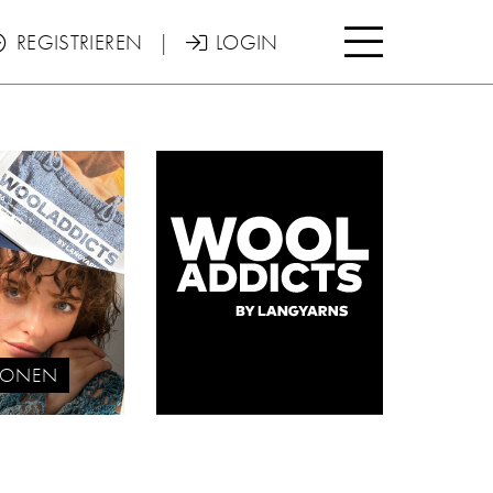

REGISTRIEREN
|
LOGIN


TIONEN