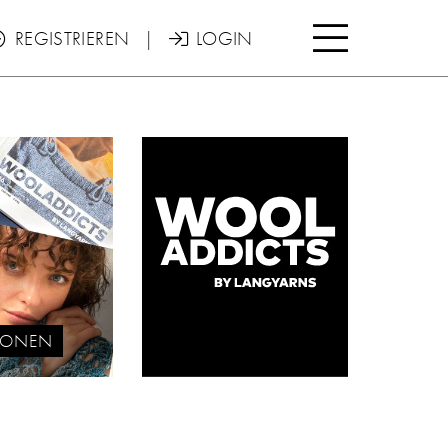

REGISTRIEREN
|
LOGIN


TIONEN