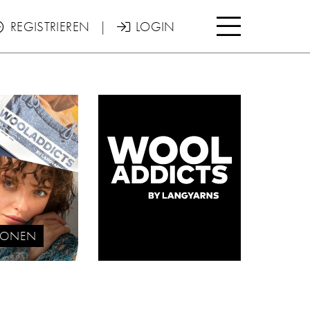

REGISTRIEREN
|
LOGIN


TIONEN