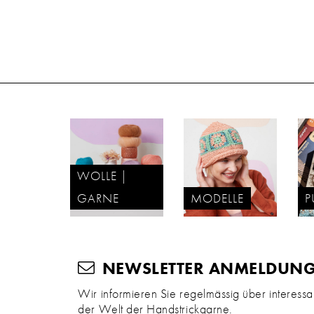
WOLLE |
GARNE
MODELLE
P
NEWSLETTER ANMELDUN
Wir informieren Sie regelmässig über interess
der Welt der Handstrickgarne.